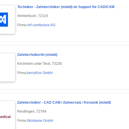
Techniker - Zahntechniker (m/w/d) im Support für CAD/CAM
Ammerbuch, 72119
Firma:
vhf camfacture AG
Zahntechniker/in (m/w/d)
Kirchheim unter Teck, 73230
Firma:
berryKiss GmbH
Zahntechniker - CAD CAM / Zahnersatz / Keramik (m/w/d)
Reutlingen, 72764
Firma:
Workwise GmbH