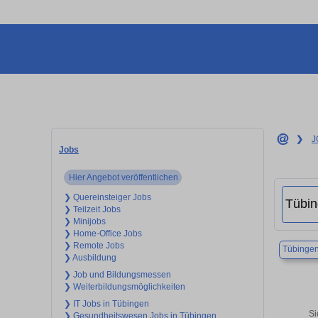
❯
J
Jobs
Hier Angebot veröffentlichen
❯ Quereinsteiger Jobs
❯ Teilzeit Jobs
❯ Minijobs
❯ Home-Office Jobs
❯ Remote Jobs
Tübinge
❯ Ausbildung
❯ Job und Bildungsmessen
❯ Weiterbildungsmöglichkeiten
❯ IT Jobs in Tübingen
Si
❯ Gesundheitswesen Jobs in Tübingen