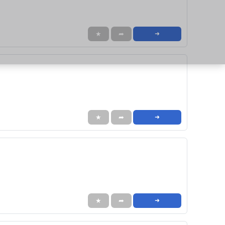
★
➦
➜
★
➦
➜
★
➦
➜