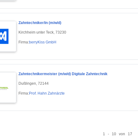
Zahntechniker/in (m/w/d)
Kirchheim unter Teck, 73230
Firma:
berryKiss GmbH
Zahntechnikermeister (m/w/d) Digitale Zahntechnik
Dußlingen, 72144
Firma:
Prof. Hahn Zahnärzte
1 - 10 von 17