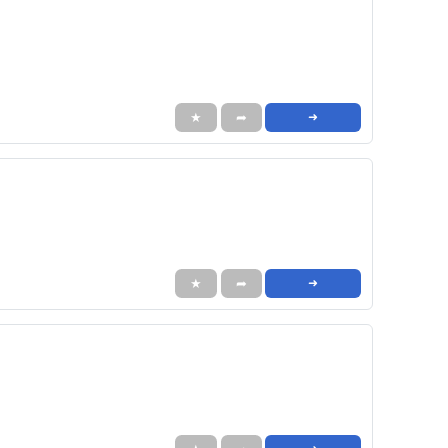
★
➦
➜
★
➦
➜