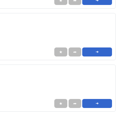
★
➦
➜
★
➦
➜
★
➦
➜