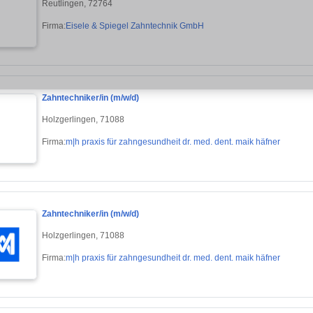
Reutlingen, 72764
Firma:
Eisele & Spiegel Zahntechnik GmbH
Zahntechniker/in (m/w/d)
Holzgerlingen, 71088
Firma:
m|h praxis für zahngesundheit dr. med. dent. maik häfner
Zahntechniker/in (m/w/d)
Holzgerlingen, 71088
Firma:
m|h praxis für zahngesundheit dr. med. dent. maik häfner