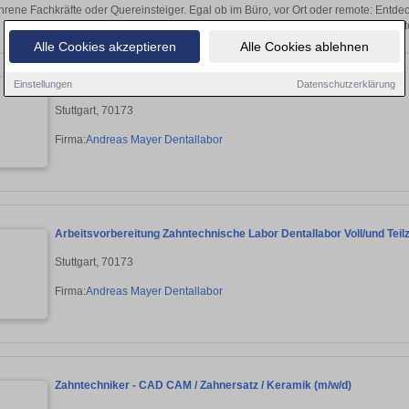
hrene Fachkräfte oder Quereinsteiger. Egal ob im Büro, vor Ort oder remote: Entd
sich direkt auf passende Zahntechniker-St
Alle Cookies akzeptieren
Alle Cookies ablehnen
Zahntechniker/in in Voll und Teilzeit
Einstellungen
Datenschutzerklärung
Stuttgart, 70173
Firma:
Andreas Mayer Dentallabor
Arbeitsvorbereitung Zahntechnische Labor Dentallabor Voll/und Teilz
Stuttgart, 70173
Firma:
Andreas Mayer Dentallabor
Zahntechniker - CAD CAM / Zahnersatz / Keramik (m/w/d)