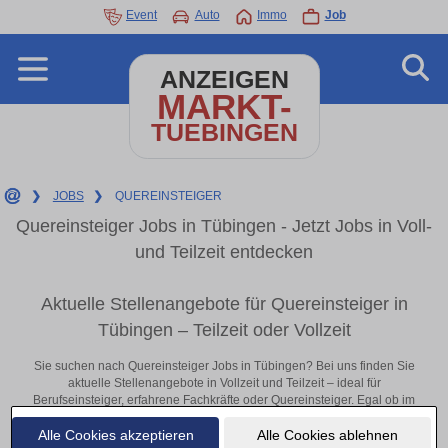
Event
Auto
Immo
Job
ANZEIGEN
MARKT-
TUEBINGEN
❯
JOBS
❯
QUEREINSTEIGER
Quereinsteiger Jobs in Tübingen - Jetzt Jobs in Voll-
und Teilzeit entdecken
Aktuelle Stellenangebote für Quereinsteiger in
Tübingen – Teilzeit oder Vollzeit
Sie suchen nach Quereinsteiger Jobs in Tübingen? Bei uns finden Sie
aktuelle Stellenangebote in Vollzeit und Teilzeit – ideal für
Berufseinsteiger, erfahrene Fachkräfte oder Quereinsteiger. Egal ob im
Büro, vor Ort oder remote: Entdecken Sie jetzt neue Chancen in Ihrer
Alle Cookies akzeptieren
Alle Cookies ablehnen
Region und bewerben Sie sich direkt auf passende Quereinsteiger-