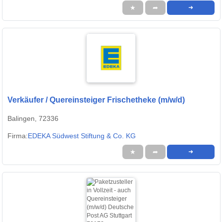
★
➦
➜
Verkäufer / Quereinsteiger Frischetheke (m/w/d)
Balingen, 72336
Firma:
EDEKA Südwest Stiftung & Co. KG
★
➦
➜