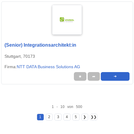
(Senior) Integrationsarchitekt:in
Stuttgart, 70173
Firma:
NTT DATA Business Solutions AG
★
➦
➜
1 - 10 von 500
1
2
3
4
5
❯
❯❯