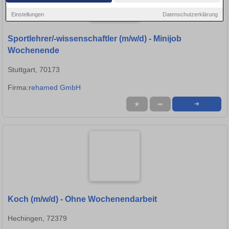
Einstellungen
Datenschutzerklärung
Sportlehrer/-wissenschaftler (m/w/d) - Minijob
Wochenende
Stuttgart, 70173
Firma:
rehamed GmbH
★
➦
➜
Koch (m/w/d) - Ohne Wochenendarbeit
Hechingen, 72379