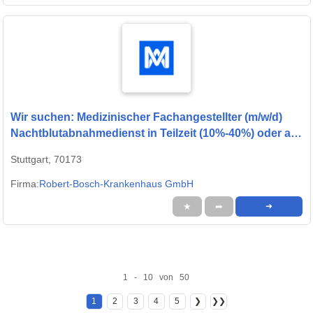
Wir suchen: Medizinischer Fachangestellter (m/w/d)
Nachtblutabnahmedienst in Teilzeit (10%-40%) oder als
Minijob
Stuttgart, 70173
Firma:
Robert-Bosch-Krankenhaus GmbH
★
➦
➜
1 - 10 von 50
1
2
3
4
5
❯
❯❯