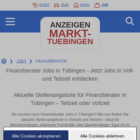
Event
Auto
Immo
Job
ANZEIGEN
MARKT-
TUEBINGEN
❯
JOBS
❯
FINANZBERATER
Finanzberater Jobs in Tübingen - Jetzt Jobs in Voll-
und Teilzeit entdecken
Aktuelle Stellenangebote für Finanzberater in
Tübingen – Teilzeit oder Vollzeit
Sie suchen nach Finanzberater Jobs in Tübingen? Bei uns finden Sie
aktuelle Stellenangebote in Vollzeit und Teilzeit – ideal für
Berufseinsteiger, erfahrene Fachkräfte oder Quereinsteiger. Egal ob im
Büro, vor Ort oder remote: Entdecken Sie jetzt neue Chancen in Ihrer
Alle Cookies akzeptieren
Alle Cookies ablehnen
Region und bewerben Sie sich direkt auf passende Finanzberater-