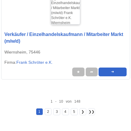
Verkäufer / Einzelhandelskaufmann / Mitarbeiter Markt
(m/w/d)
Wiernsheim, 75446
Firma:
Frank Schröter e.K.
★
➦
➜
1 - 10 von 148
1
2
3
4
5
❯
❯❯