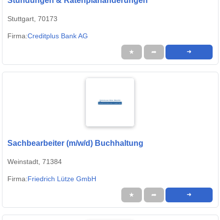
Stundungen & Ratenplanänderungen
Stuttgart, 70173
Firma:
Creditplus Bank AG
★
➦
➜
Sachbearbeiter (m/w/d) Buchhaltung
Weinstadt, 71384
Firma:
Friedrich Lütze GmbH
★
➦
➜