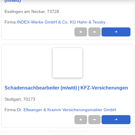
(m/w/d)
Esslingen am Neckar, 73728
Firma:
INDEX-Werke GmbH & Co. KG Hahn & Tessky
★
➦
➜
Schadensachbearbeiter (m/w/d) | KFZ-Versicherungen
Stuttgart, 70173
Firma:
Dr. Ellwanger & Kramm Versicherungsmakler GmbH
★
➦
➜