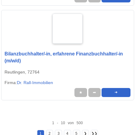
Bilanzbuchhalter/-in, erfahrene Finanzbuchhalter/-in
(m/w/d)
Reutlingen, 72764
Firma:
Dr. Rall-Immobilien
★
➦
➜
1 - 10 von 500
1
2
3
4
5
❯
❯❯