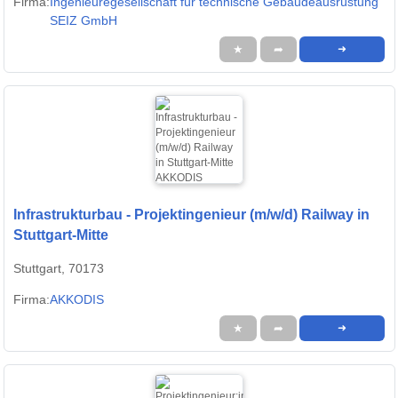
Firma:
Ingenieuregesellschaft für technische Gebäudeausrüstung
SEIZ GmbH
★
➦
➜
Infrastrukturbau - Projektingenieur (m/w/d) Railway in
Stuttgart-Mitte
Stuttgart, 70173
Firma:
AKKODIS
★
➦
➜