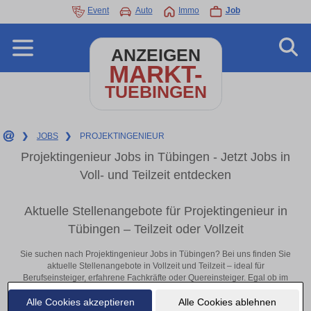
Event
Auto
Immo
Job
ANZEIGEN
MARKT-
TUEBINGEN
❯
JOBS
❯
PROJEKTINGENIEUR
Projektingenieur Jobs in Tübingen - Jetzt Jobs in
Voll- und Teilzeit entdecken
Aktuelle Stellenangebote für Projektingenieur in
Tübingen – Teilzeit oder Vollzeit
Sie suchen nach Projektingenieur Jobs in Tübingen? Bei uns finden Sie
aktuelle Stellenangebote in Vollzeit und Teilzeit – ideal für
Berufseinsteiger, erfahrene Fachkräfte oder Quereinsteiger. Egal ob im
Büro, vor Ort oder remote: Entdecken Sie jetzt neue Chancen in Ihrer
Alle Cookies akzeptieren
Alle Cookies ablehnen
Region und bewerben Sie sich direkt auf passende Projektingenieur-