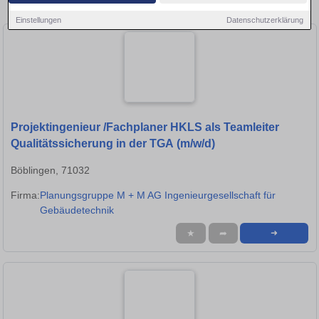
Stellen in Tübingen!
Einstellungen
Datenschutzerklärung
Projektingenieur /Fachplaner HKLS als Teamleiter
Qualitätssicherung in der TGA (m/w/d)
Böblingen, 71032
Firma:
Planungsgruppe M + M AG Ingenieurgesellschaft für
Gebäudetechnik
★
➦
➜