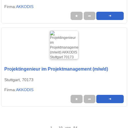
Firma:
AKKODIS
★
➦
➜
Projektingenieur im Projektmanagement (m/w/d)
Stuttgart, 70173
Firma:
AKKODIS
★
➦
➜
1 - 10 von 54