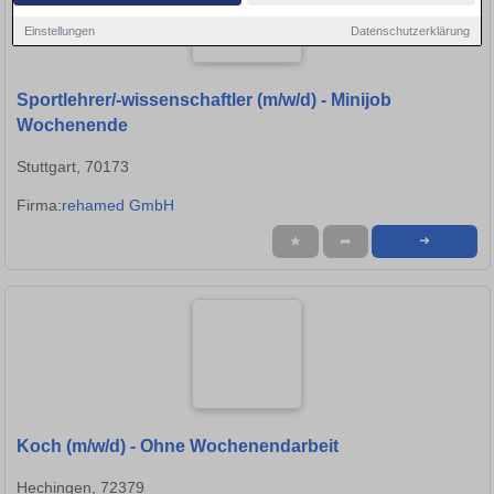
Einstellungen
Datenschutzerklärung
Sportlehrer/-wissenschaftler (m/w/d) - Minijob
Wochenende
Stuttgart, 70173
Firma:
rehamed GmbH
★
➦
➜
Koch (m/w/d) - Ohne Wochenendarbeit
Hechingen, 72379