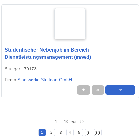
Studentischer Nebenjob im Bereich
Dienstleistungsmanagement (m/w/d)
Stuttgart, 70173
Firma:
Stadtwerke Stuttgart GmbH
★
➦
➜
1 - 10 von 52
1
2
3
4
5
❯
❯❯