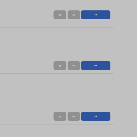
★
➦
➜
★
➦
➜
★
➦
➜