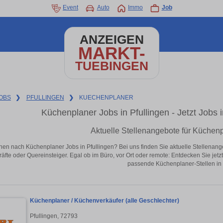
Event
Auto
Immo
Job
ANZEIGEN
MARKT-
TUEBINGEN
OBS
❯
PFULLINGEN
❯
KUECHENPLANER
Küchenplaner Jobs in Pfullingen - Jetzt Jobs i
Aktuelle Stellenangebote für Küchenp
hen nach Küchenplaner Jobs in Pfullingen? Bei uns finden Sie aktuelle Stellenangebo
äfte oder Quereinsteiger. Egal ob im Büro, vor Ort oder remote: Entdecken Sie jet
passende Küchenplaner-Stellen in 
Küchenplaner / Küchenverkäufer (alle Geschlechter)
Pfullingen, 72793