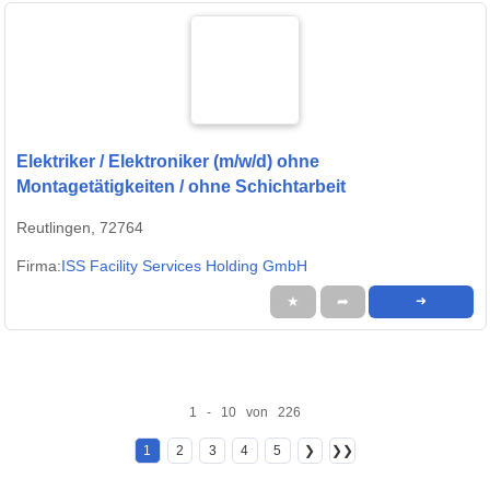
Elektriker / Elektroniker (m/w/d) ohne
Montagetätigkeiten / ohne Schichtarbeit
Reutlingen, 72764
Firma:
ISS Facility Services Holding GmbH
★
➦
➜
1 - 10 von 226
1
2
3
4
5
❯
❯❯