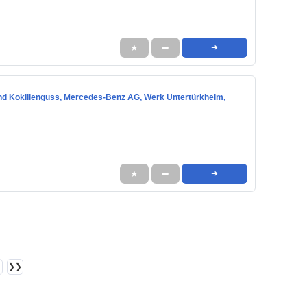
★
➦
➜
nd Kokillenguss, Mercedes-Benz AG, Werk Untertürkheim,
★
➦
➜
❯❯