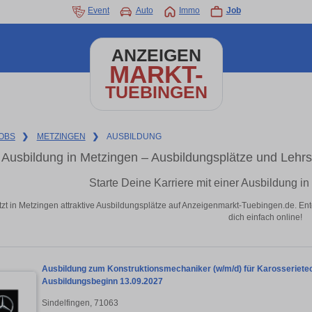
Event
Auto
Immo
Job
ANZEIGEN
MARKT-
TUEBINGEN
OBS
❯
METZINGEN
❯
AUSBILDUNG
Ausbildung in Metzingen – Ausbildungsplätze und Lehr
Starte Deine Karriere mit einer Ausbildung i
tzt in Metzingen attraktive Ausbildungsplätze auf Anzeigenmarkt-Tuebingen.de. Ent
dich einfach online!
Ausbildung zum Konstruktionsmechaniker (w/m/d) für Karosserietec
Ausbildungsbeginn 13.09.2027
Sindelfingen, 71063