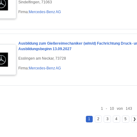
Sindelfingen, 71063
Firma:
Mercedes-Benz AG
Ausbildung zum Gießereimechaniker (w/m/d) Fachrichtung Druck- u
Ausbildungsbeginn 13.09.2027
Esslingen am Neckar, 73728
Firma:
Mercedes-Benz AG
1 - 10 von 143
1
2
3
4
5
❯