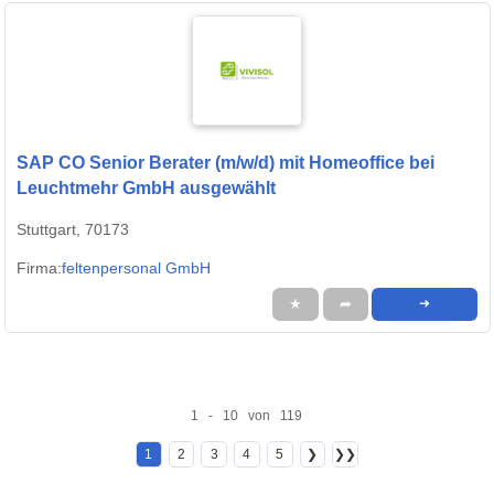
SAP CO Senior Berater (m/w/d) mit Homeoffice bei
Leuchtmehr GmbH ausgewählt
Stuttgart, 70173
Firma:
feltenpersonal GmbH
★
➦
➜
1 - 10 von 119
1
2
3
4
5
❯
❯❯