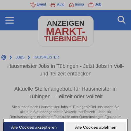
Event
Auto
Immo
Job
ANZEIGEN
MARKT-
TUEBINGEN
❯
JOBS
❯
HAUSMEISTER
Hausmeister Jobs in Tübingen - Jetzt Jobs in Voll-
und Teilzeit entdecken
Aktuelle Stellenangebote für Hausmeister in
Tübingen – Teilzeit oder Vollzeit
Sie suchen nach Hausmeister Jobs in Tübingen? Bei uns finden Sie
aktuelle Stellenangebote in Vollzeit und Teilzeit – ideal für
Berufseinsteiger, erfahrene Fachkräfte oder Quereinsteiger. Egal ob im
Büro, vor Ort oder remote: Entdecken Sie jetzt neue Chancen in Ihrer
Alle Cookies akzeptieren
Alle Cookies ablehnen
Region und bewerben Sie sich direkt auf passende Hausmeister-Stellen