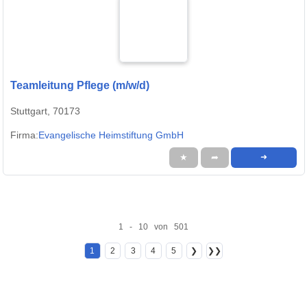
Teamleitung Pflege (m/w/d)
Stuttgart, 70173
Firma:
Evangelische Heimstiftung GmbH
★
➦
➜
1 - 10 von 501
1
2
3
4
5
❯
❯❯