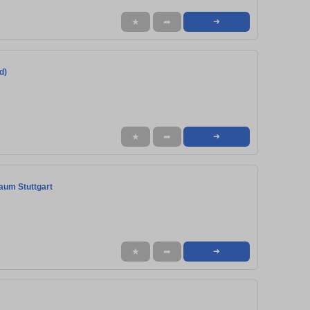
★
➦
➜
d)
★
➦
➜
aum Stuttgart
★
➦
➜