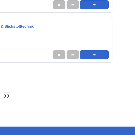
★
➦
➜
 & Stickstofftechnik
★
➦
➜
❯❯