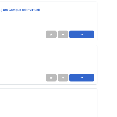
.) am Campus oder virtuell
★
➦
➜
★
➦
➜