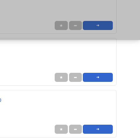
★
➦
➜
★
➦
➜
)
★
➦
➜