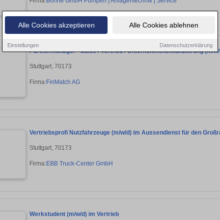
Firma:
Bohne GmbH Pumpen | Anlagentechnik | Service
Alle Cookies akzeptieren
Alle Cookies ablehnen
Einstellungen
Datenschutzerklärung
Partnermanager - Sales / Vertrieb / Unternehmensfinanzierung (m/w/
Stuttgart, 70173
Firma:
FinMatch AG
Vertriebsprofi Nutzfahrzeuge (m/w/d) im Aussendienst für den Großr
Stuttgart, 70173
Firma:
EBB Truck-Center GmbH
Werkstudent (m/w/d) im Vertrieb