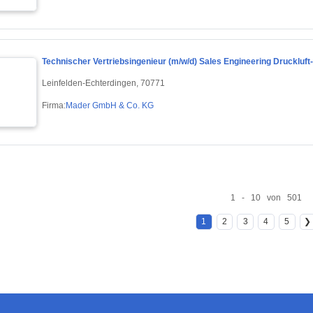
Technischer Vertriebsingenieur (m/w/d) Sales Engineering Druckluft-
Leinfelden-Echterdingen, 70771
Firma:
Mader GmbH & Co. KG
1 - 10 von 501
1
2
3
4
5
❯