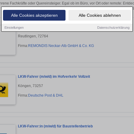
hrene Fachkräfte oder Quereinsteiger. Egal ob im Büro, vor Ort oder remote: Entd
sich direkt auf passende Berufskraftfahrer-
Alle Cookies akzeptieren
Alle Cookies ablehnen
LKW-Fahrer Nahverkehr (m/w/d)
Einstellungen
Datenschutzerklärung
Reutlingen, 72764
Firma:
REMONDIS Neckar-Alb GmbH & Co. KG
LKW-Fahrer (m/w/d) im Hofverkehr Vollzeit
Köngen, 73257
Firma:
Deutsche Post & DHL
LKW-Fahrer:in (m/w/d) für Baustellenbetrieb