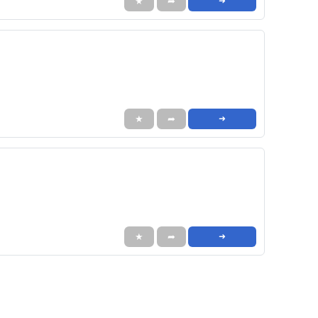
★
➦
➜
★
➦
➜
★
➦
➜