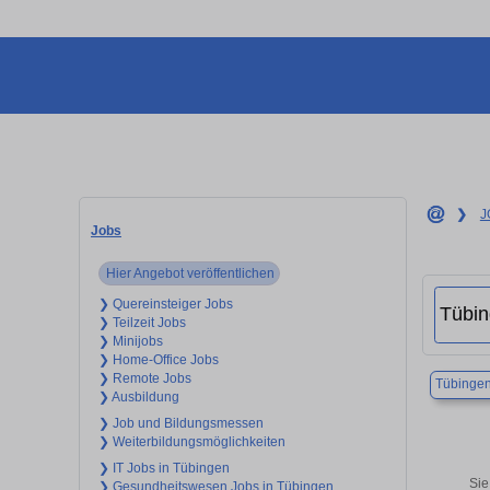
❯
J
Jobs
Hier Angebot veröffentlichen
❯ Quereinsteiger Jobs
❯ Teilzeit Jobs
❯ Minijobs
❯ Home-Office Jobs
❯ Remote Jobs
Tübinge
❯ Ausbildung
❯ Job und Bildungsmessen
❯ Weiterbildungsmöglichkeiten
❯ IT Jobs in Tübingen
Sie
❯ Gesundheitswesen Jobs in Tübingen