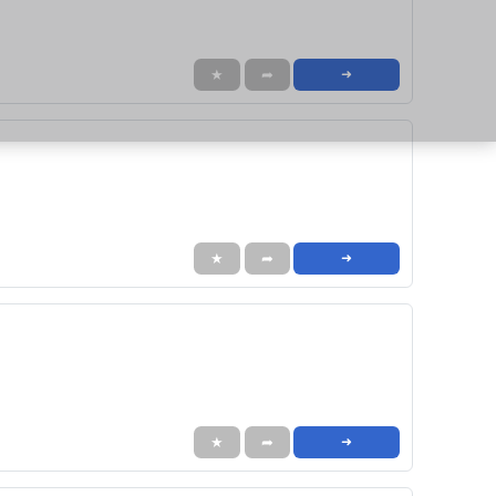
★
➦
➜
★
➦
➜
★
➦
➜