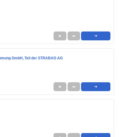
★
➦
➜
rnehmung GmbH, Teil der STRABAG AG
★
➦
➜