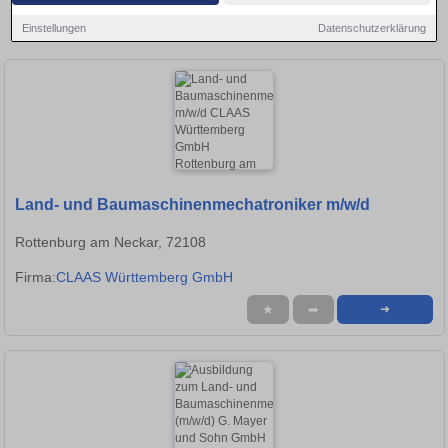
Region und bewerben Sie sich direkt auf passende
Einstellungen
Datenschutzerklärung
Baumaschinenmechaniker-Stellen in Tübingen!
Land- und Baumaschinenmechatroniker m/w/d
Rottenburg am Neckar, 72108
Firma:
CLAAS Württemberg GmbH
★
➦
➜