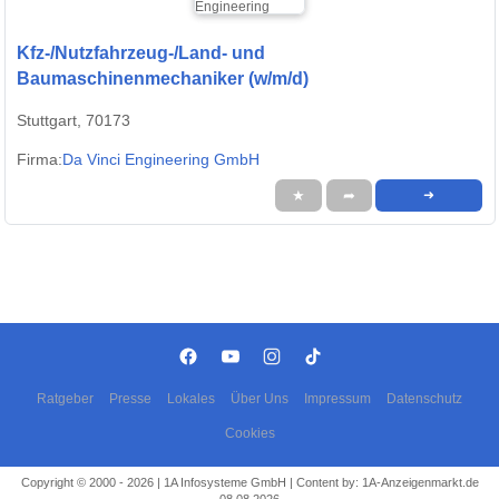
Kfz-/Nutzfahrzeug-/Land- und
Baumaschinenmechaniker (w/m/d)
Stuttgart, 70173
Firma:
Da Vinci Engineering GmbH
★
➦
➜
Ratgeber
Presse
Lokales
Über Uns
Impressum
Datenschutz
Cookies
Copyright © 2000 - 2026 | 1A Infosysteme GmbH | Content by: 1A-Anzeigenmarkt.de
08.08.2026