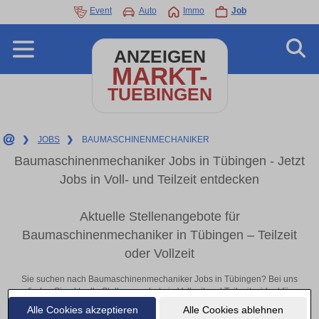
Event
Auto
Immo
Job
ANZEIGEN
MARKT-
TUEBINGEN
❯
JOBS
❯
BAUMASCHINENMECHANIKER
Baumaschinenmechaniker Jobs in Tübingen - Jetzt
Jobs in Voll- und Teilzeit entdecken
Aktuelle Stellenangebote für
Baumaschinenmechaniker in Tübingen – Teilzeit
oder Vollzeit
Sie suchen nach Baumaschinenmechaniker Jobs in Tübingen? Bei uns
finden Sie aktuelle Stellenangebote in Vollzeit und Teilzeit – ideal für
Berufseinsteiger, erfahrene Fachkräfte oder Quereinsteiger. Egal ob im
Alle Cookies akzeptieren
Alle Cookies ablehnen
Büro, vor Ort oder remote: Entdecken Sie jetzt neue Chancen in Ihrer