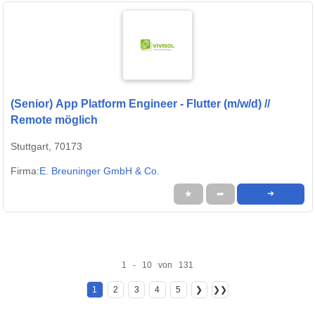
(Senior) App Platform Engineer - Flutter (m/w/d) //
Remote möglich
Stuttgart, 70173
Firma:
E. Breuninger GmbH & Co.
★
➦
➜
1 - 10 von 131
1
2
3
4
5
❯
❯❯