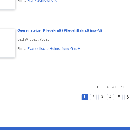
Firma:
Frank Schröter e.K.
Quereinsteiger Pflegekraft / Pflegehilfskraft (m/w/d)
Bad Wildbad, 75323
Firma:
Evangelische Heimstiftung GmbH
1 - 10 von 71
1
2
3
4
5
❯