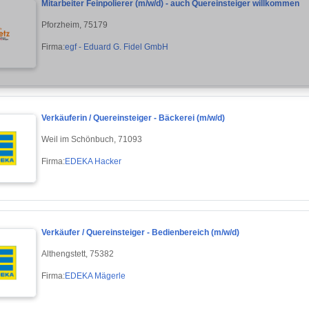
Mitarbeiter Feinpolierer (m/w/d) - auch Quereinsteiger willkommen
Pforzheim, 75179
Firma:
egf - Eduard G. Fidel GmbH
Verkäuferin / Quereinsteiger - Bäckerei (m/w/d)
Weil im Schönbuch, 71093
Firma:
EDEKA Hacker
Verkäufer / Quereinsteiger - Bedienbereich (m/w/d)
Althengstett, 75382
Firma:
EDEKA Mägerle