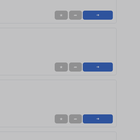
★
➦
➜
★
➦
➜
★
➦
➜