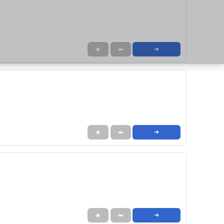
★
➦
➜
★
➦
➜
★
➦
➜