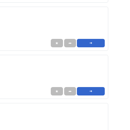
★
➦
➜
★
➦
➜