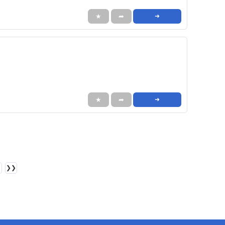
★
➦
➜
★
➦
➜
❯❯