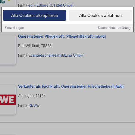
Firma:
egf - Eduard G. Fidel GmbH
Alle Cookies akzeptieren
Alle Cookies ablehnen
Einstellungen
Datenschutzerklärung
Quereinsteiger Pflegekraft / Pflegehilfskraft (m/w/d)
Bad Wildbad, 75323
Firma:
Evangelische Heimstiftung GmbH
Verkäufer als Fachkraft / Quereinsteiger Frischetheke (m/w/d)
Aidlingen, 71134
Firma:
REWE