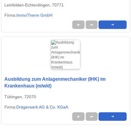
Leinfelden-Echterdingen, 70771
Firma:
ImmoTherm GmbH
★
➦
➜
Ausbildung zum Anlagenmechaniker (IHK) im
Krankenhaus (m/w/d)
Tübingen, 72070
Firma:
Drägerwerk AG & Co. KGaA
★
➦
➜