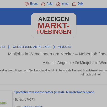
Event
Auto
Immo
Job
ANZEIGEN
MARKT-
TUEBINGEN
OBS
❯
WENDLINGEN-AM-NECKAR
❯
MINIJOBS
Minijobs in Wendlingen am Neckar – Nebenjob find
Aktuelle Angebote für Minijobs in W
etzt in Wendlingen am Neckar attraktive Minijobs als als Nebenjob auf Anzeigenm
einfach online!
Sportlehrer/-wissenschaftler (m/w/d) - Minijob Wochenende
Stuttgart, 70173