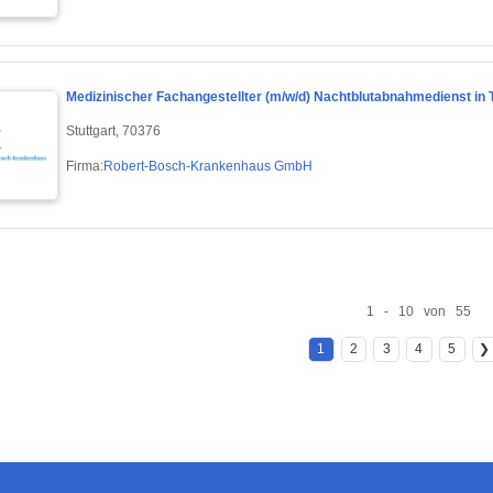
Medizinischer Fachangestellter (m/w/d) Nachtblutabnahmedienst in T
Stuttgart, 70376
Firma:
Robert-Bosch-Krankenhaus GmbH
1 - 10 von 55
1
2
3
4
5
❯