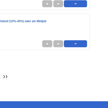
★
➦
➜
eilzeit (10%-40%) oder als Minijob
★
➦
➜
❯❯