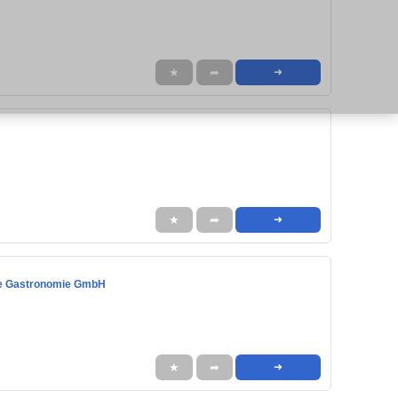
★
➦
➜
★
➦
➜
nie Gastronomie GmbH
★
➦
➜