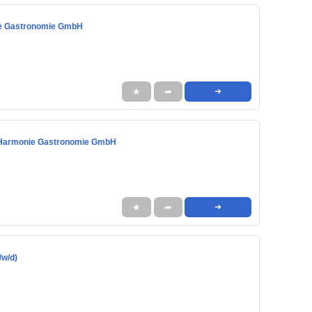
nie Gastronomie GmbH
★
➦
➜
 & Harmonie Gastronomie GmbH
★
➦
➜
/w/d)