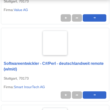
Stuttgart, 70173
Firma:
Value AG
★
➦
➜
Softwareentwickler - C#/Perl - deutschlandweit remote
(w/m/d)
Stuttgart, 70173
Firma:
Smart InsurTech AG
★
➦
➜