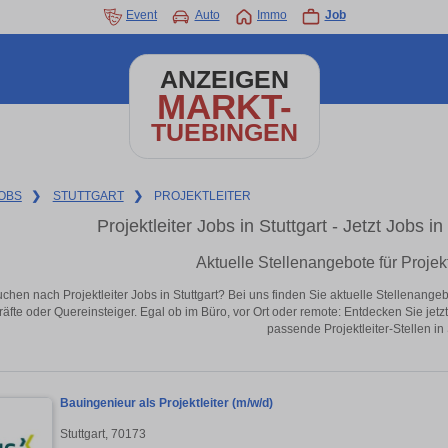
Event
Auto
Immo
Job
ANZEIGEN
MARKT-
TUEBINGEN
OBS
❯
STUTTGART
❯
PROJEKTLEITER
Projektleiter Jobs in Stuttgart - Jetzt Jobs i
Aktuelle Stellenangebote für Projektl
uchen nach Projektleiter Jobs in Stuttgart? Bei uns finden Sie aktuelle Stellenangebot
äfte oder Quereinsteiger. Egal ob im Büro, vor Ort oder remote: Entdecken Sie jet
passende Projektleiter-Stellen in 
Bauingenieur als Projektleiter (m/w/d)
Stuttgart, 70173