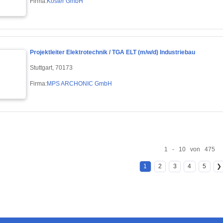
Firma:
Köster GmbH
Projektleiter Elektrotechnik / TGA ELT (m/w/d) Industriebau
Stuttgart, 70173
Firma:
MPS ARCHONIC GmbH
1 - 10 von 475
1
2
3
4
5
❯