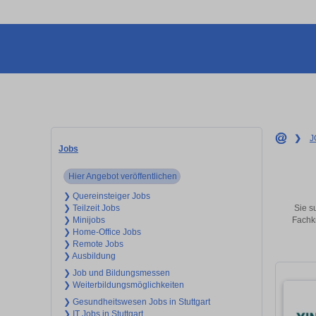
❯
J
Jobs
Hier Angebot veröffentlichen
❯ Quereinsteiger Jobs
Sie s
❯ Teilzeit Jobs
Fachkr
❯ Minijobs
❯ Home-Office Jobs
❯ Remote Jobs
❯ Ausbildung
❯ Job und Bildungsmessen
❯ Weiterbildungsmöglichkeiten
❯ Gesundheitswesen Jobs in Stuttgart
❯ IT Jobs in Stuttgart