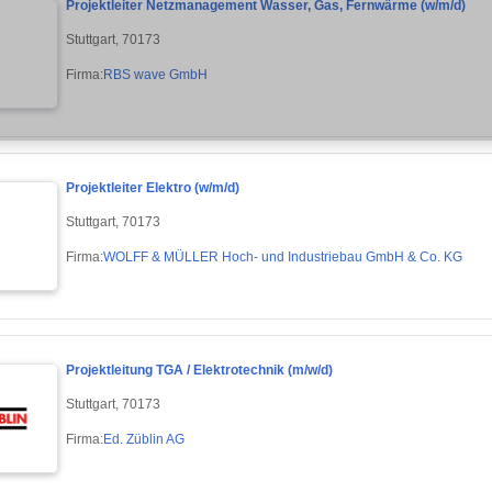
Projektleiter Netzmanagement Wasser, Gas, Fernwärme (w/m/d)
Stuttgart, 70173
Firma:
RBS wave GmbH
Projektleiter Elektro (w/m/d)
Stuttgart, 70173
Firma:
WOLFF & MÜLLER Hoch- und Industriebau GmbH & Co. KG
Projektleitung TGA / Elektrotechnik (m/w/d)
Stuttgart, 70173
Firma:
Ed. Züblin AG