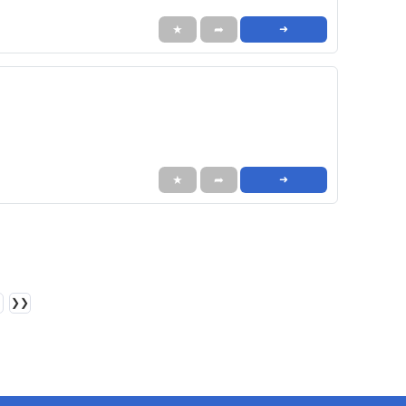
★
➦
➜
★
➦
➜
❯❯