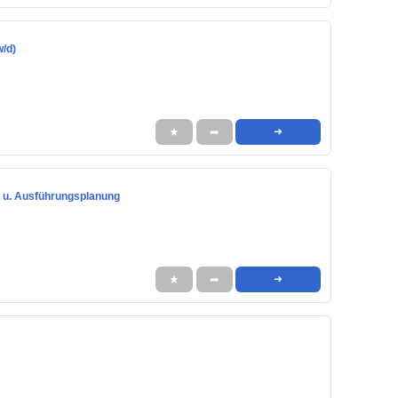
w/d)
★
➦
➜
s- u. Ausführungsplanung
★
➦
➜