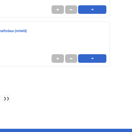
★
➦
➜
haftsbau (m/w/d)
★
➦
➜
❯❯