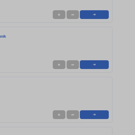
★
➦
➜
hnik
★
➦
➜
★
➦
➜