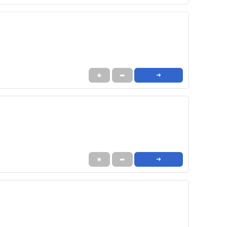
★
➦
➜
★
➦
➜