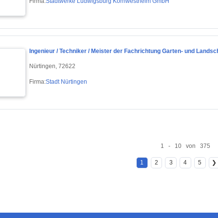
Firma:
Stadtwerke Ludwigsburg Kornwestheim GmbH
Ingenieur / Techniker / Meister der Fachrichtung Garten- und Landsc
Nürtingen, 72622
Firma:
Stadt Nürtingen
1 - 10 von 375
1
2
3
4
5
❯