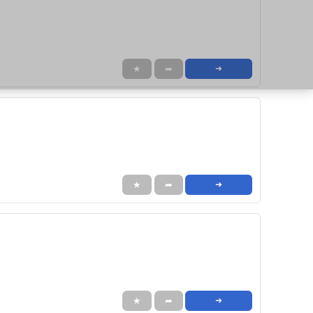
★
➦
➜
★
➦
➜
★
➦
➜