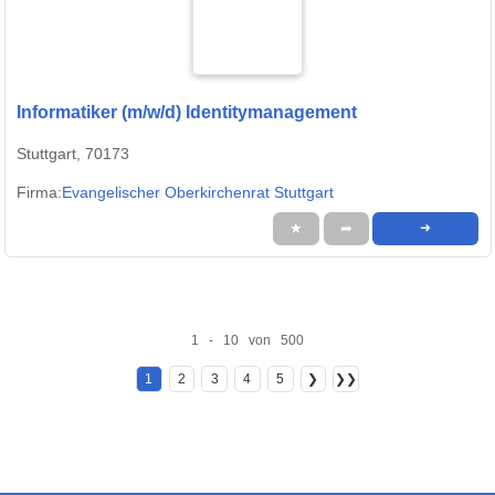
Informatiker (m/w/d) Identitymanagement
Stuttgart, 70173
Firma:
Evangelischer Oberkirchenrat Stuttgart
★
➦
➜
1 - 10 von 500
1
2
3
4
5
❯
❯❯