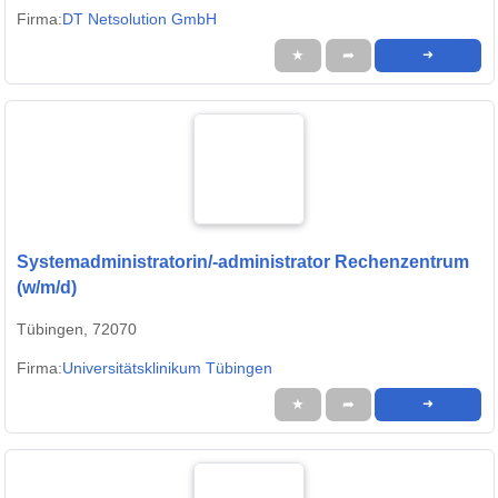
Firma:
DT Netsolution GmbH
★
➦
➜
Systemadministratorin/-administrator Rechenzentrum
(w/m/d)
Tübingen, 72070
Firma:
Universitätsklinikum Tübingen
★
➦
➜