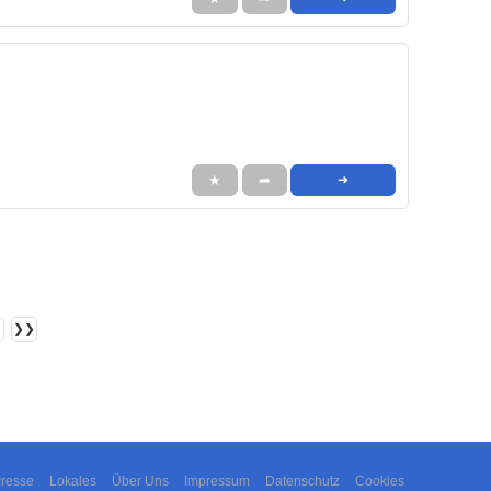
★
➦
➜
❯❯
resse
Lokales
Über Uns
Impressum
Datenschutz
Cookies