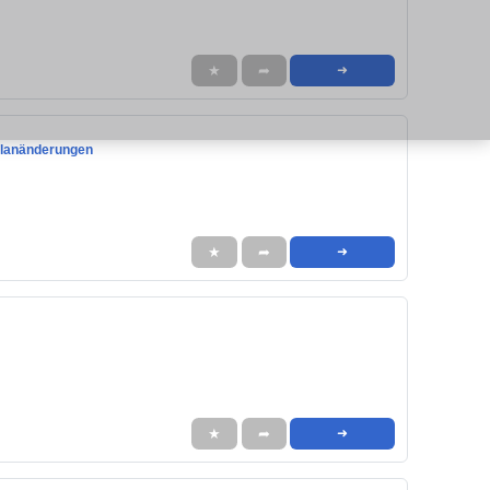
★
➦
➜
planänderungen
★
➦
➜
★
➦
➜