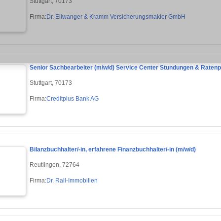
Stuttgart, 70173
Firma:
Dr. Ellwanger & Kramm Versicherungsmakler GmbH
Senior Sachbearbeiter (m/w/d) Service Center Stundungen & Raten
Stuttgart, 70173
Firma:
Creditplus Bank AG
Bilanzbuchhalter/-in, erfahrene Finanzbuchhalter/-in (m/w/d)
Reutlingen, 72764
Firma:
Dr. Rall-Immobilien