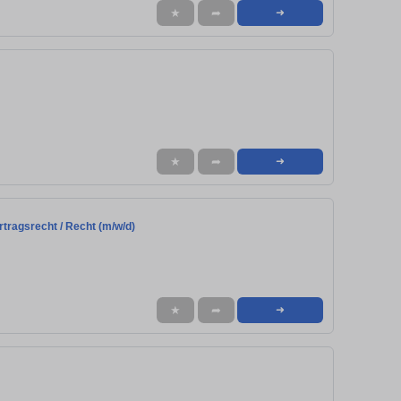
★
➦
➜
★
➦
➜
ragsrecht / Recht (m/w/d)
★
➦
➜