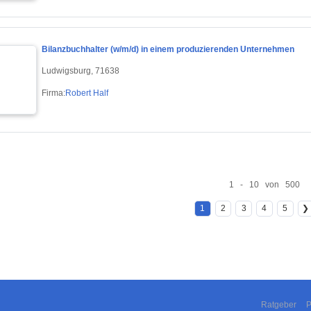
Bilanzbuchhalter (w/m/d) in einem produzierenden Unternehmen
Ludwigsburg, 71638
Firma:
Robert Half
1 - 10 von 500
1
2
3
4
5
❯
Ratgeber
P