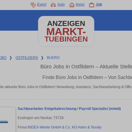
Event
Auto
Immo
Job
ANZEIGEN
MARKT-
TUEBINGEN
OBS
❯
OSTFILDERN
❯
BUERO
Büro Jobs in Ostfildern – Aktuelle Ste
Finde Büro Jobs in Ostfildern – Von Sachb
de aktuelle Büro Jobs in Ostfildern! Verwaltung, Assistenz, Sachbearbeitung & Of
Sachbearbeiter Entgeltabrechnung / Payroll Spezialist (m/w/d)
Esslingen am Neckar, 73728
Firma:
INDEX-Werke GmbH & Co. KG Hahn & Tessky