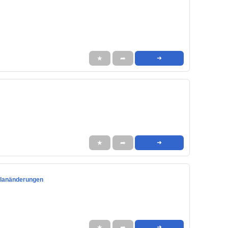
★
➦
➜
★
➦
➜
planänderungen
★
➦
➜