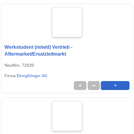
Werkstudent (m/w/d) Vertrieb -
Aftermarket/Ersatzteilmarkt
Neuffen, 72639
Firma:
ElringKlinger AG
★
➦
➜