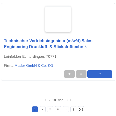
Technischer Vertriebsingenieur (m/w/d) Sales
Engineering Druckluft- & Stickstofftechnik
Leinfelden-Echterdingen, 70771
Firma:
Mader GmbH & Co. KG
★
➦
➜
1 - 10 von 501
1
2
3
4
5
❯
❯❯