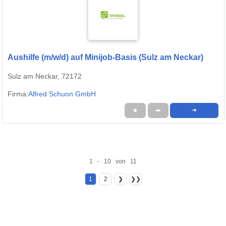
Aushilfe (m/w/d) auf Minijob-Basis (Sulz am Neckar)
Sulz am Neckar, 72172
Firma:
Alfred Schuon GmbH
★
➦
➜
1 - 10 von 11
1
2
❯
❯❯