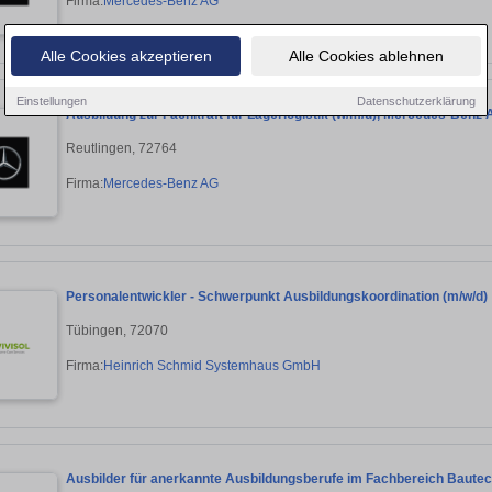
Firma:
Mercedes-Benz AG
Alle Cookies akzeptieren
Alle Cookies ablehnen
Einstellungen
Datenschutzerklärung
Ausbildung zur Fachkraft für Lagerlogistik (w/m/d), Mercedes-Benz 
Reutlingen, 72764
Firma:
Mercedes-Benz AG
Personalentwickler - Schwerpunkt Ausbildungskoordination (m/w/d)
Tübingen, 72070
Firma:
Heinrich Schmid Systemhaus GmbH
Ausbilder für anerkannte Ausbildungsberufe im Fachbereich Bautec