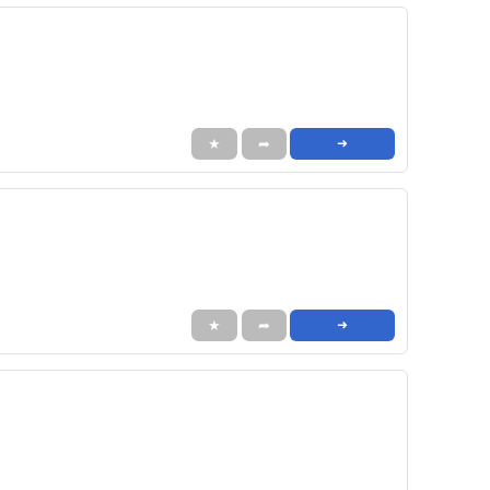
★
➦
➜
★
➦
➜