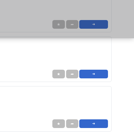
★
➦
➜
★
➦
➜
★
➦
➜