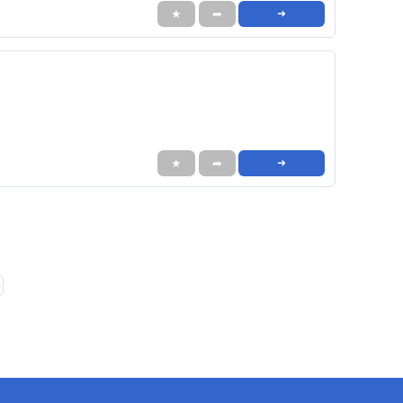
★
➦
➜
★
➦
➜
❯