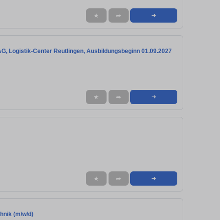
★
➦
➜
AG, Logistik-Center Reutlingen, Ausbildungsbeginn 01.09.2027
★
➦
➜
★
➦
➜
hnik (m/w/d)