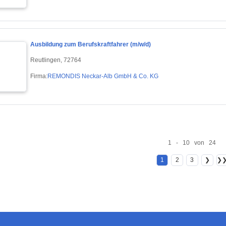
Ausbildung zum Berufskraftfahrer (m/w/d)
Reutlingen, 72764
Firma:
REMONDIS Neckar-Alb GmbH & Co. KG
1 - 10 von 24
1
2
3
❯
❯