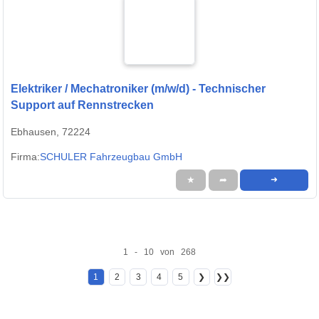
Elektriker / Mechatroniker (m/w/d) - Technischer
Support auf Rennstrecken
Ebhausen, 72224
Firma:
SCHULER Fahrzeugbau GmbH
★
➦
➜
1 - 10 von 268
1
2
3
4
5
❯
❯❯