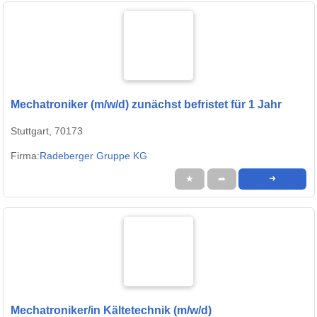
Mechatroniker (m/w/d) zunächst befristet für 1 Jahr
Stuttgart, 70173
Firma:
Radeberger Gruppe KG
★
➦
➜
Mechatroniker/in Kältetechnik (m/w/d)