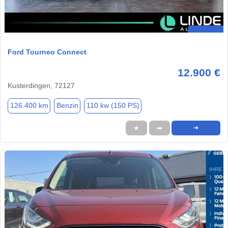
Ford Tourneo Connect
12.900 €
Kusterdingen, 72127
126.400 km
Benzin
110 kw (150 PS)
★
➦
➜