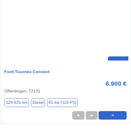
Ford Tourneo Connect
6.900 €
Ofterdingen, 72131
129.631 km
Diesel
81 kw (110 PS)
★
➦
➜