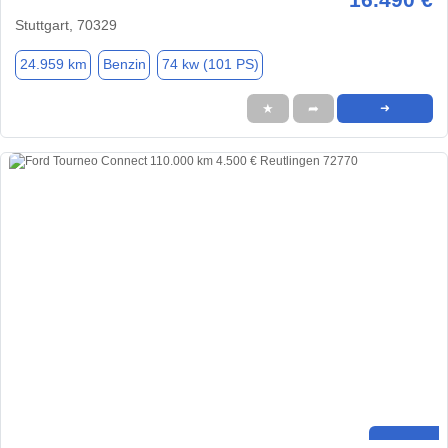
Stuttgart, 70329
24.959 km
Benzin
74 kw (101 PS)
★
➦
➜