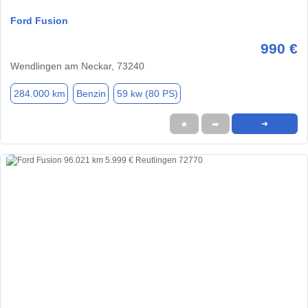
Ford Fusion
990 €
Wendlingen am Neckar, 73240
284.000 km
Benzin
59 kw (80 PS)
★
➦
➜