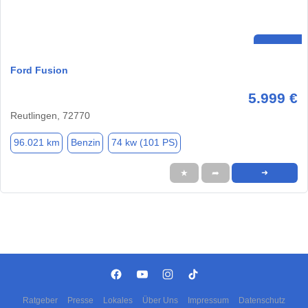
Ford Fusion
5.999 €
Reutlingen, 72770
96.021 km
Benzin
74 kw (101 PS)
★
➦
➜
Ratgeber
Presse
Lokales
Über Uns
Impressum
Datenschutz