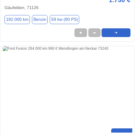
Gäufelden, 71126
182.000 km
Benzin
59 kw (80 PS)
★
➦
➜