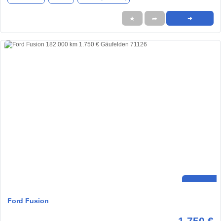
★
➦
➜
Ford Fusion
1.750 €