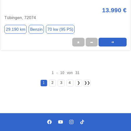
13.990 €
Tübingen, 72074
29.190 km
Benzin
70 kw (95 PS)
★
➦
➜
1 - 10 von 31
1
2
3
4
❯
❯❯