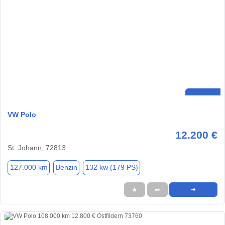
VW Polo
12.200 €
St. Johann, 72813
127.000 km
Benzin
132 kw (179 PS)
★
➦
➜