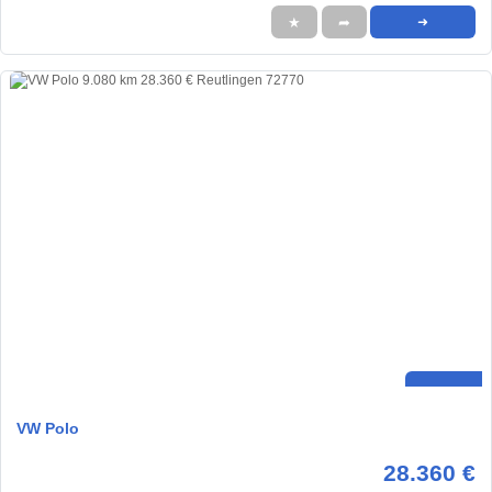
★
➦
➜
VW Polo
28.360 €