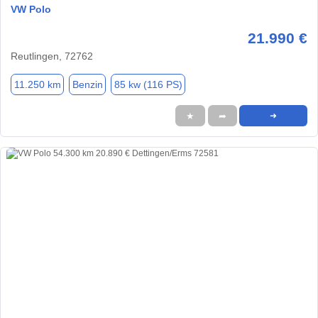
VW Polo
21.990 €
Reutlingen, 72762
11.250 km
Benzin
85 kw (116 PS)
★
➦
➜