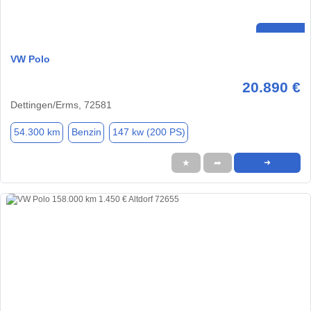
VW Polo
20.890 €
Dettingen/Erms, 72581
54.300 km
Benzin
147 kw (200 PS)
★
➦
➜