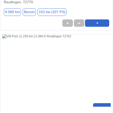
Reutlingen, 72770
9.080 km
Benzin
152 kw (207 PS)
★
➦
➜