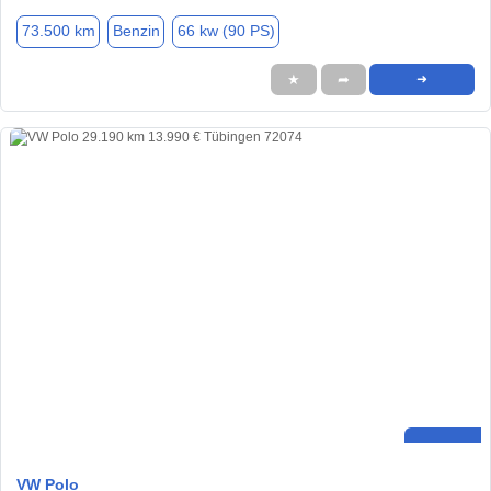
73.500 km
Benzin
66 kw (90 PS)
★
➦
➜
VW Polo