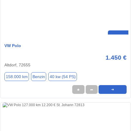
VW Polo
1.450 €
Altdorf, 72655
158.000 km
Benzin
40 kw (54 PS)
★
➦
➜