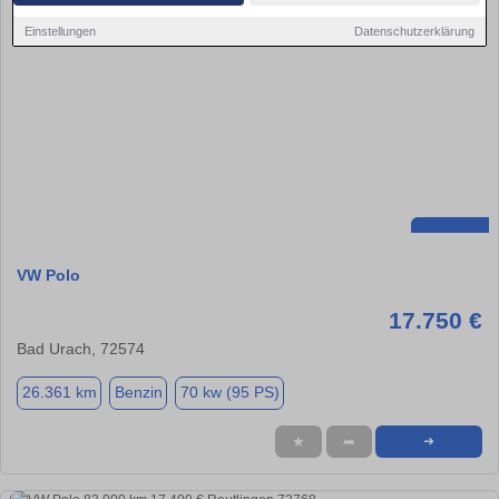
Einstellungen
Datenschutzerklärung
VW Polo
17.750 €
Bad Urach, 72574
26.361 km
Benzin
70 kw (95 PS)
★
➦
➜