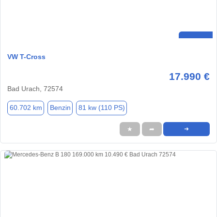
VW T-Cross
17.990 €
Bad Urach, 72574
60.702 km
Benzin
81 kw (110 PS)
★
➦
➜