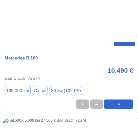
Mercedes B 180
10.490 €
Bad Urach, 72574
169.000 km
Diesel
80 kw (109 PS)
★
➦
➜