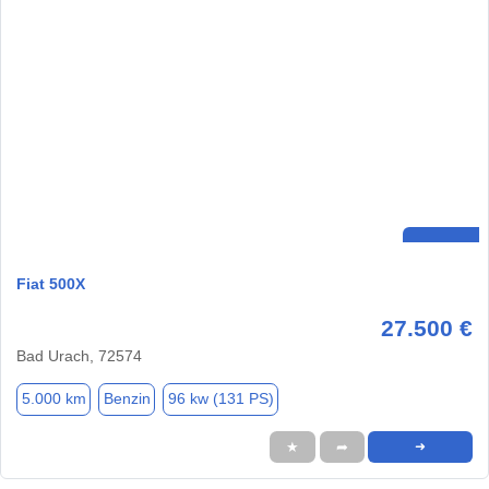
Fiat 500X
27.500 €
Bad Urach, 72574
5.000 km
Benzin
96 kw (131 PS)
★
➦
➜