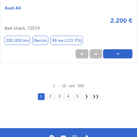
Audi A4
2.200 €
Bad Urach, 72574
282.000 km
Benzin
96 kw (131 PS)
★
➦
➜
1 - 10 von 500
1
2
3
4
5
❯
❯❯