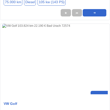
75.000 km
Diesel
105 kw (143 PS)
★
➦
➜
VW Golf