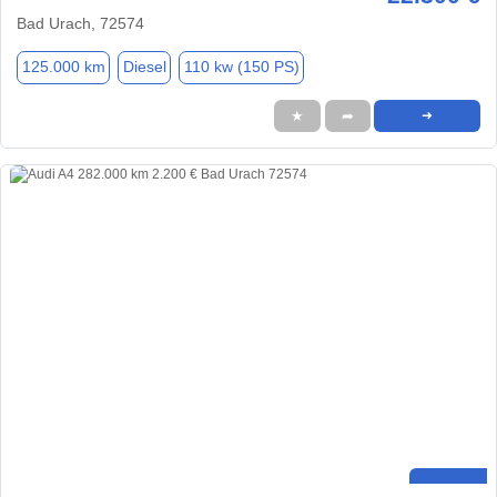
Bad Urach, 72574
125.000 km
Diesel
110 kw (150 PS)
★
➦
➜