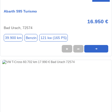
Abarth 595 Turismo
16.950 €
Bad Urach, 72574
39.900 km
Benzin
121 kw (165 PS)
★
➦
➜