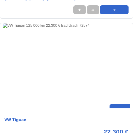
★
➦
➜
VW Tiguan
22.300 €