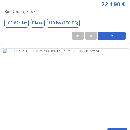
22.190 €
Bad Urach, 72574
103.824 km
Diesel
110 kw (150 PS)
★
➦
➜