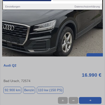
Einstellungen
Datenschutzerklärung
Audi Q2
16.990 €
Bad Urach, 72574
92.900 km
Benzin
110 kw (150 PS)
★
➦
➜