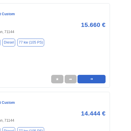
it Custom
15.660 €
nn, 71144
Diesel
77 kw (105 PS)
★
➦
➜
it Custom
14.444 €
nn, 71144