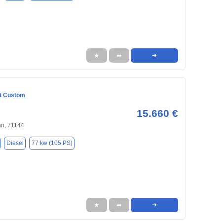
★
➦
➜
it Custom
15.660 €
nn, 71144
Diesel
77 kw (105 PS)
★
➦
➜