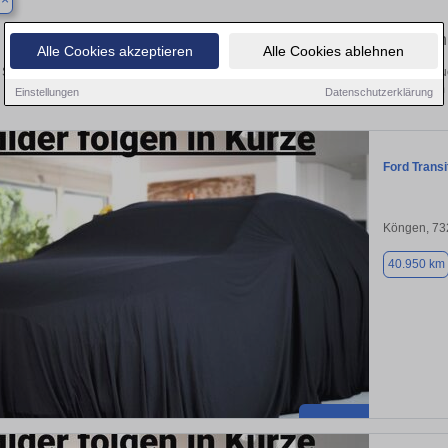
l
Finden Sie in Aichtal Ihren gebrauchte
Alle Cookies akzeptieren
Alle Cookies ablehnen
Sie in Aichtal einen Ford Transit Custom Gebrauchtwagen? Entdecken Sie gebrau
Preisklassen von privat und vom
Einstellungen
Datenschutzerklärung
Ford Trans
Köngen, 73
40.950 km