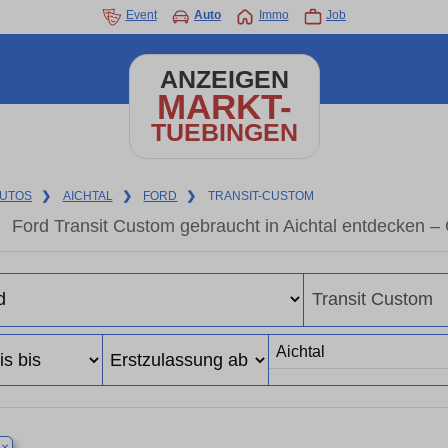
Event
Auto
Immo
Job
ANZEIGEN
MARKT-
TUEBINGEN
UTOS
❯
AICHTAL
❯
FORD
❯
TRANSIT-CUSTOM
Ford Transit Custom gebraucht in Aichtal entdecken 
×