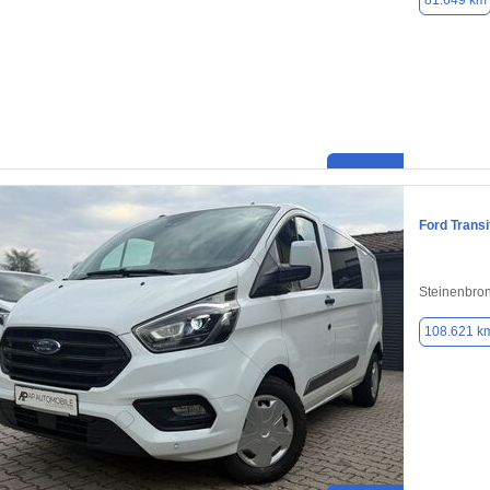
81.649 km
Ford Trans
Steinenbro
108.621 k