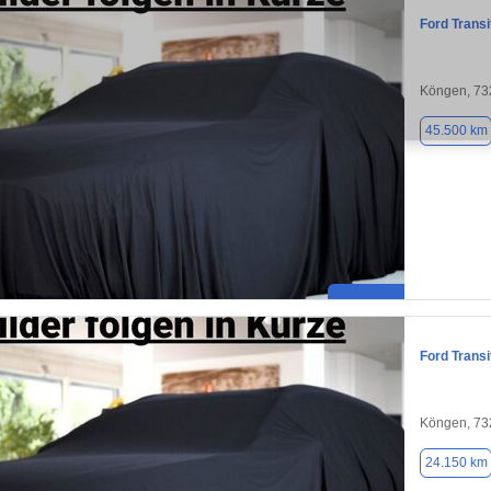
Ford Trans
Köngen, 73
45.500 km
Ford Trans
Köngen, 73
24.150 km