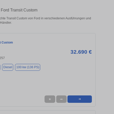
n Ford Transit Custom
chte Transit Custom von Ford in verschiedenen Ausführungen und
 Händler.
it Custom
32.690 €
257
Diesel
100 kw (136 PS)
★
➦
➜