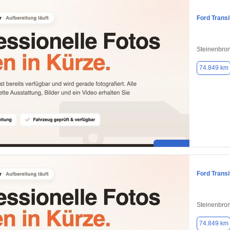
Ford Trans
Steinenbro
74.849 km
Ford Trans
Steinenbro
74.849 km