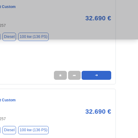
it Custom
32.690 €
257
Diesel
100 kw (136 PS)
★
➦
➜
it Custom
32.690 €
257
Diesel
100 kw (136 PS)