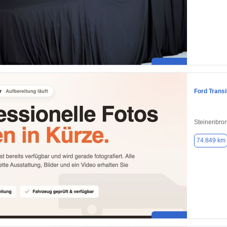
Ford Trans
Steinenbro
74.849 km