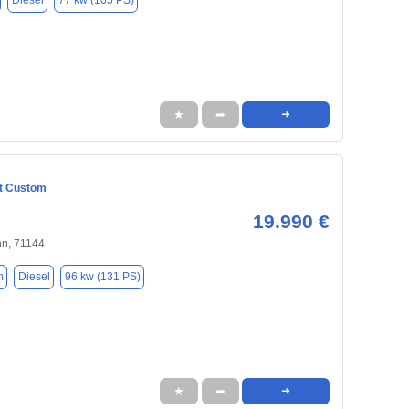
Diesel
77 kw (105 PS)
★
➦
➜
it Custom
19.990 €
nn, 71144
m
Diesel
96 kw (131 PS)
★
➦
➜