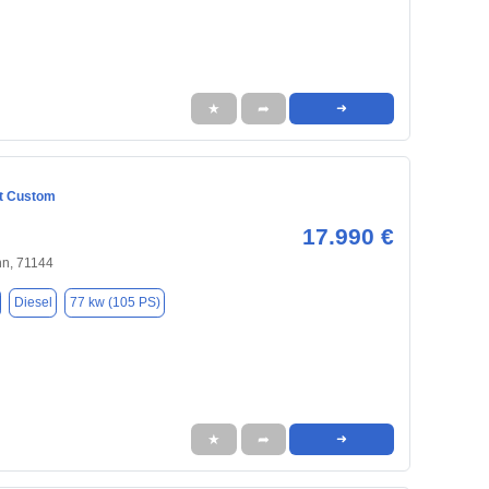
★
➦
➜
it Custom
17.990 €
nn, 71144
Diesel
77 kw (105 PS)
★
➦
➜