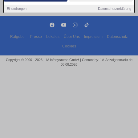
Einstellungen
Datenschutzerklärung
Ratgeber
Presse
Lokales
Über Uns
Impressum
Datenschutz
Cookies
Copyright © 2000 - 2026 | 1A Infosysteme GmbH | Content by: 1A-Anzeigenmarkt.de
08.08.2026