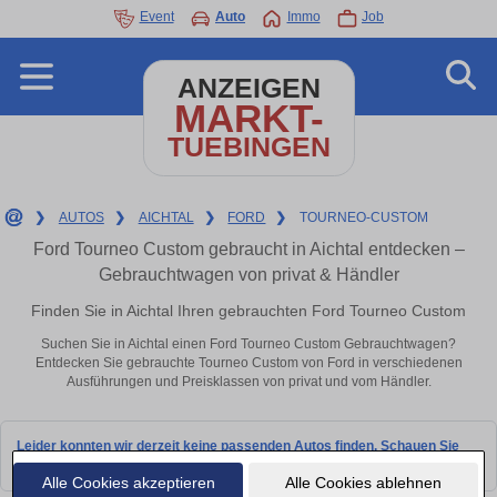
Event
Auto
Immo
Job
ANZEIGEN
MARKT-
TUEBINGEN
❯
AUTOS
❯
AICHTAL
❯
FORD
❯
TOURNEO-CUSTOM
Ford Tourneo Custom gebraucht in Aichtal entdecken –
Gebrauchtwagen von privat & Händler
Finden Sie in Aichtal Ihren gebrauchten Ford Tourneo Custom
Suchen Sie in Aichtal einen Ford Tourneo Custom Gebrauchtwagen?
Entdecken Sie gebrauchte Tourneo Custom von Ford in verschiedenen
Ausführungen und Preisklassen von privat und vom Händler.
Leider konnten wir derzeit keine passenden Autos finden. Schauen Sie
bald wieder vorbei!
Alle Cookies akzeptieren
Alle Cookies ablehnen