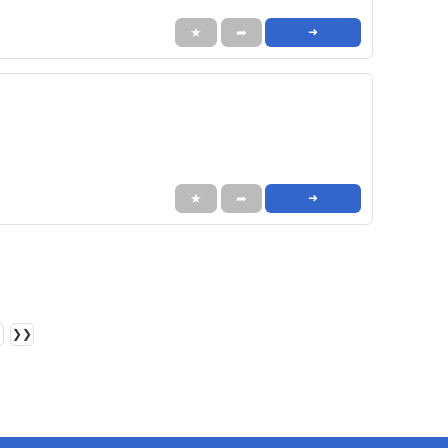
★
➦
➜
★
➦
➜
❯❯