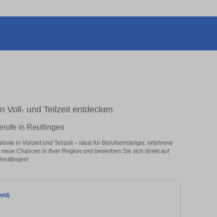
n Voll- und Teilzeit entdecken
erufe in Reutlingen
te in Vollzeit und Teilzeit – ideal für Berufseinsteiger, erfahrene
zt neue Chancen in Ihrer Region und bewerben Sie sich direkt auf
Reutlingen!
w/d)