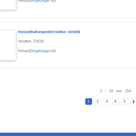
Firma:
ElringKlinger AG
Instandhaltungselektroniker (m/w/d)
Neuffen, 72639
Firma:
ElringKlinger AG
1 - 10 von 254
1
2
3
4
5
❯