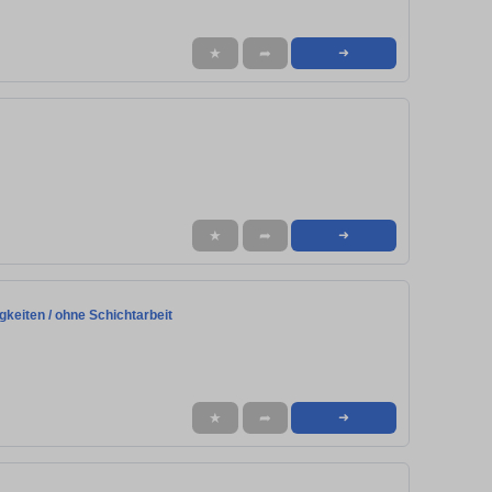
★
➦
➜
★
➦
➜
gkeiten / ohne Schichtarbeit
★
➦
➜