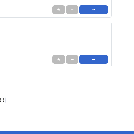
★
➦
➜
★
➦
➜
❯❯