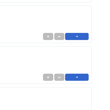
★
➦
➜
★
➦
➜