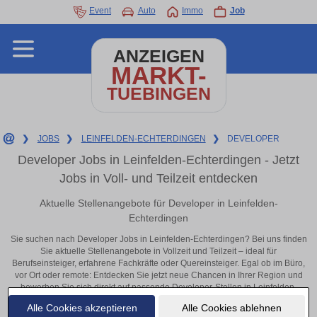
Event
Auto
Immo
Job
ANZEIGEN
MARKT-
TUEBINGEN
❯
JOBS
❯
LEINFELDEN-ECHTERDINGEN
❯
DEVELOPER
Developer Jobs in Leinfelden-Echterdingen - Jetzt
Jobs in Voll- und Teilzeit entdecken
Aktuelle Stellenangebote für Developer in Leinfelden-
Echterdingen
Sie suchen nach Developer Jobs in Leinfelden-Echterdingen? Bei uns finden
Sie aktuelle Stellenangebote in Vollzeit und Teilzeit – ideal für
Berufseinsteiger, erfahrene Fachkräfte oder Quereinsteiger. Egal ob im Büro,
vor Ort oder remote: Entdecken Sie jetzt neue Chancen in Ihrer Region und
bewerben Sie sich direkt auf passende Developer-Stellen in Leinfelden-
Echterdingen!
Alle Cookies akzeptieren
Alle Cookies ablehnen