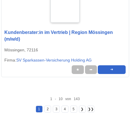
Kundenberater:in im Vertrieb | Region Mössingen
(m/w/d)
Mössingen, 72116
Firma:
SV Sparkassen-Versicherung Holding AG
★
➦
➜
1 - 10 von 143
1
2
3
4
5
❯
❯❯