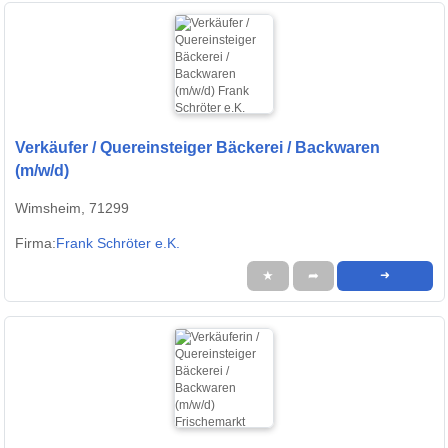
Verkäufer / Quereinsteiger Bäckerei / Backwaren
(m/w/d)
Wimsheim, 71299
Firma:
Frank Schröter e.K.
★
➦
➜