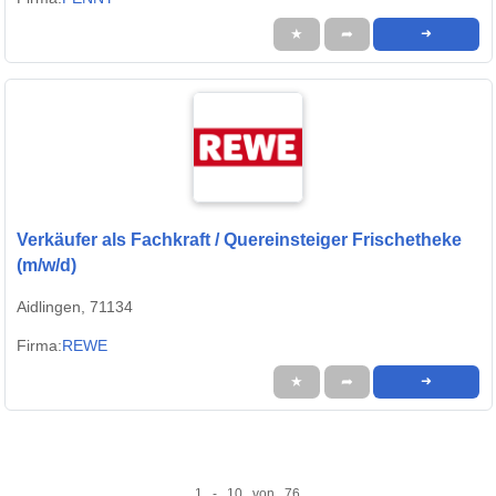
★
➦
➜
Verkäufer als Fachkraft / Quereinsteiger Frischetheke
(m/w/d)
Aidlingen, 71134
Firma:
REWE
★
➦
➜
1 - 10 von 76