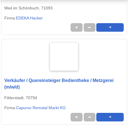
Weil im Schönbuch, 71093
Firma:
EDEKA Hacker
★
➦
➜
Verkäufer / Quereinsteiger Bedientheke / Metzgerei
(m/w/d)
Filderstadt, 70794
Firma:
Capurso Remstal Markt KG
★
➦
➜