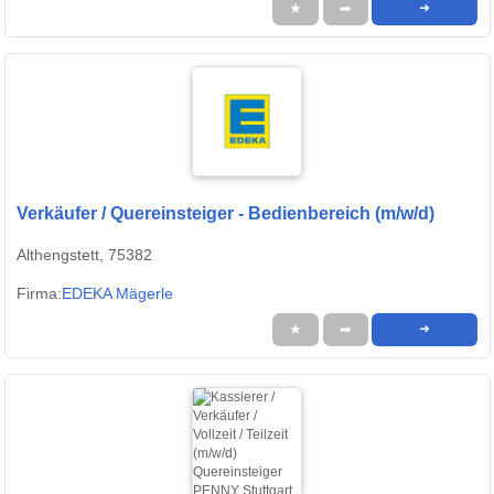
★
➦
➜
Verkäufer / Quereinsteiger - Bedienbereich (m/w/d)
Althengstett, 75382
Firma:
EDEKA Mägerle
★
➦
➜