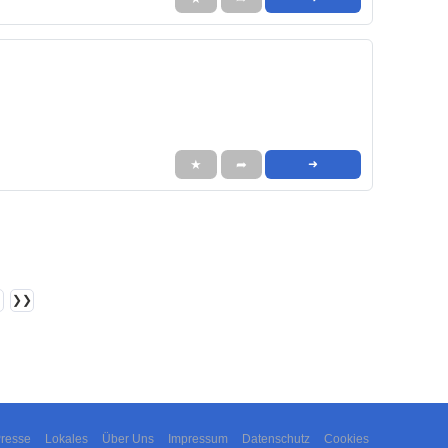
★
➦
➜
❯❯
resse
Lokales
Über Uns
Impressum
Datenschutz
Cookies