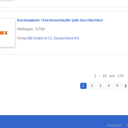
Küchenplaner / Küchenverkäufer (alle Geschlechter)
Pfullingen, 72793
Firma:
OBI GmbH & Co. Deutschland KG
1 - 10 von 174
1
2
3
4
5
❯
Ratgeber
P