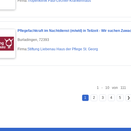
Firma:
Tropenklinik Paul-Lechler-Krankenhaus
Pflegefachkraft im Nachtdienst (m/w/d) in Teilzeit - Wir suchen Zuw
Burladingen, 72393
Firma:
Stiftung Liebenau Haus der Pflege St. Georg
1 - 10 von 111
1
2
3
4
5
❯