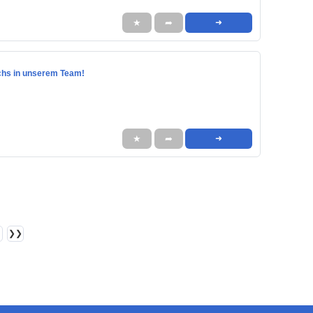
★
➦
➜
achs in unserem Team!
★
➦
➜
❯❯