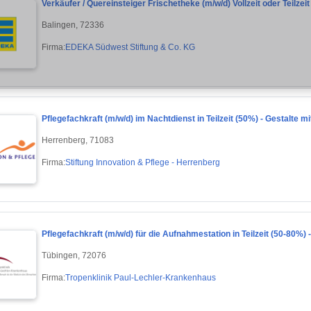
Verkäufer / Quereinsteiger Frischetheke (m/w/d) Vollzeit oder Teilzeit
Balingen, 72336
Firma:
EDEKA Südwest Stiftung & Co. KG
Pflegefachkraft (m/w/d) im Nachtdienst in Teilzeit (50%) - Gestalte mi
Herrenberg, 71083
Firma:
Stiftung Innovation & Pflege - Herrenberg
Pflegefachkraft (m/w/d) für die Aufnahmestation in Teilzeit (50-80%) 
Tübingen, 72076
Firma:
Tropenklinik Paul-Lechler-Krankenhaus