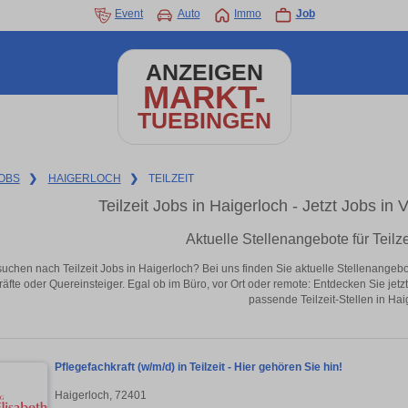
Event
Auto
Immo
Job
ANZEIGEN
MARKT-
TUEBINGEN
OBS
❯
HAIGERLOCH
❯
TEILZEIT
Teilzeit Jobs in Haigerloch - Jetzt Jobs in 
Aktuelle Stellenangebote für Teilze
suchen nach Teilzeit Jobs in Haigerloch? Bei uns finden Sie aktuelle Stellenangebote 
äfte oder Quereinsteiger. Egal ob im Büro, vor Ort oder remote: Entdecken Sie jet
passende Teilzeit-Stellen in Hai
Pflegefachkraft (w/m/d) in Teilzeit - Hier gehören Sie hin!
Haigerloch, 72401