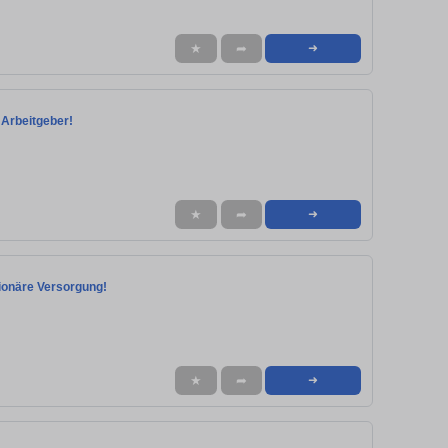
★
➦
➜
 Arbeitgeber!
★
➦
➜
ationäre Versorgung!
★
➦
➜