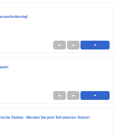
 Herausforderung!
★
➦
➜
 Team!
★
➦
➜
atrische Station - Werden Sie jetzt Teil unseres Teams!