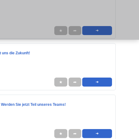
★
➦
➜
t uns die Zukunft!
★
➦
➜
- Werden Sie jetzt Teil unseres Teams!
★
➦
➜