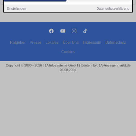
Einstellungen
Datenschutzerklärung
Ratgeber
Presse
Lokales
Über Uns
Impressum
Datenschutz
Cookies
Copyright © 2000 - 2026 | 1A Infosysteme GmbH | Content by: 1A-Anzeigenmarkt.de
06.08.2026