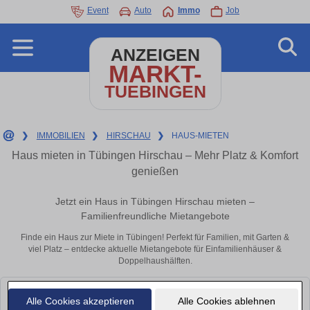
Event
Auto
Immo
Job
ANZEIGEN
MARKT-
TUEBINGEN
❯
IMMOBILIEN
❯
HIRSCHAU
❯
HAUS-MIETEN
Haus mieten in Tübingen Hirschau – Mehr Platz & Komfort
genießen
Jetzt ein Haus in Tübingen Hirschau mieten –
Familienfreundliche Mietangebote
Finde ein Haus zur Miete in Tübingen! Perfekt für Familien, mit Garten &
viel Platz – entdecke aktuelle Mietangebote für Einfamilienhäuser &
Doppelhaushälften.
Leider konnten wir derzeit keine passenden Objekte finden. Schauen Sie
Alle Cookies akzeptieren
Alle Cookies ablehnen
bald wieder vorbei!