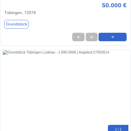
50.000 €
Tübingen, 72076
Grundstück
★
➦
➜
1 / 1