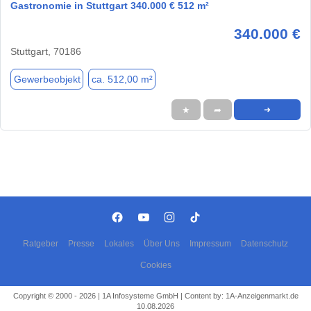
Gastronomie in Stuttgart 340.000 € 512 m²
340.000 €
Stuttgart, 70186
Gewerbeobjekt
ca. 512,00 m²
★
➦
➜
Ratgeber
Presse
Lokales
Über Uns
Impressum
Datenschutz
Cookies
Copyright © 2000 - 2026 | 1A Infosysteme GmbH | Content by: 1A-Anzeigenmarkt.de
10.08.2026