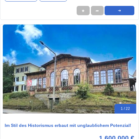
★
➦
➜
1 / 22
Im Stil des Historismus erbaut mit unglaublichem Potenzial!
1.600.000 €