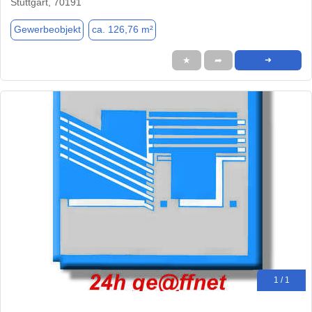
Stuttgart, 70191
Gewerbeobjekt
ca. 126,76 m²
★
➦
➜
1 / 1