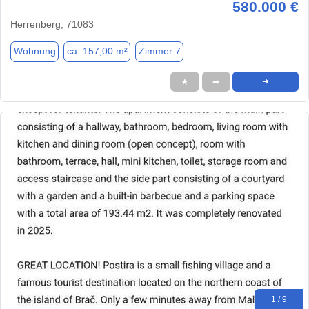
580.000 €
Herrenberg, 71083
Wohnung
ca. 157,00 m²
Zimmer 7
★
➦
➜
1 / 9