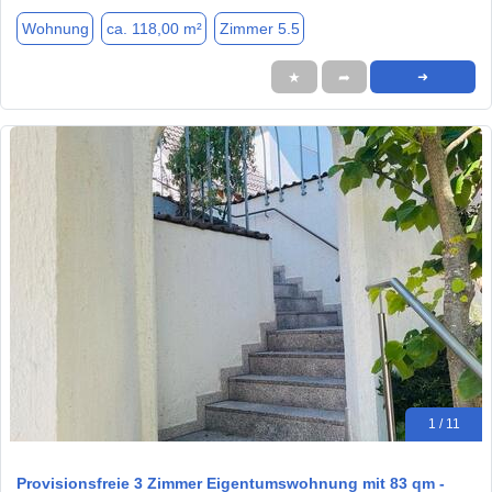
Wohnung
ca. 118,00 m²
Zimmer 5.5
★
➦
➜
1 / 11
Provisionsfreie 3 Zimmer Eigentumswohnung mit 83 qm -