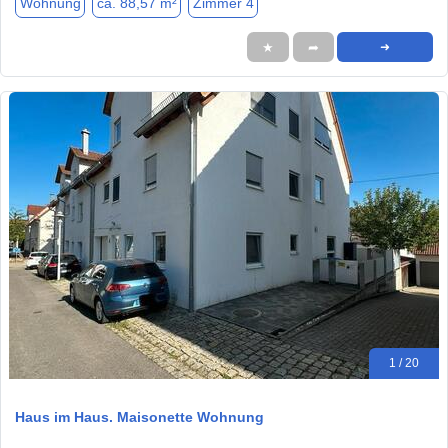
Wohnung
ca. 88,57 m²
Zimmer 4
★
➦
➜
1 / 20
Haus im Haus. Maisonette Wohnung