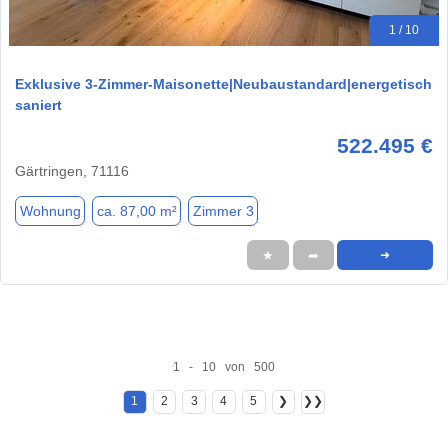
1 / 10
Exklusive 3-Zimmer-Maisonette|Neubaustandard|energetisch
saniert
522.495 €
Gärtringen, 71116
Wohnung
ca. 87,00 m²
Zimmer 3
★
➦
➜
1 - 10 von 500
1
2
3
4
5
❯
❯❯