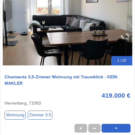
1 / 20
Charmante 3,5-Zimmer Wohnung mit Traumblick - KEIN
MAKLER
419.000 €
Herrenberg, 71083
Wohnung
Zimmer 3.5
★
➦
➜