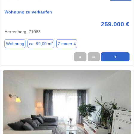
Wohnung zu verkaufen
259.000 €
Herrenberg, 71083
Wohnung
ca. 99,00 m²
Zimmer 4
★
➦
➜