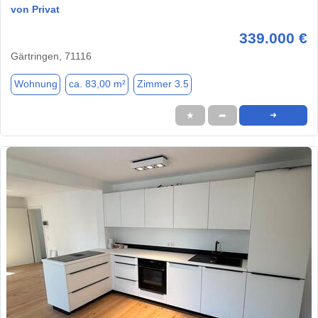
von Privat
339.000 €
Gärtringen, 71116
Wohnung
ca. 83,00 m²
Zimmer 3.5
★
➦
➜