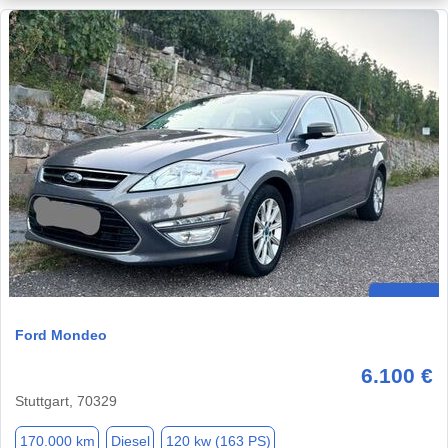
Ford Mondeo
6.100 €
Stuttgart, 70329
170.000 km
Diesel
120 kw (163 PS)