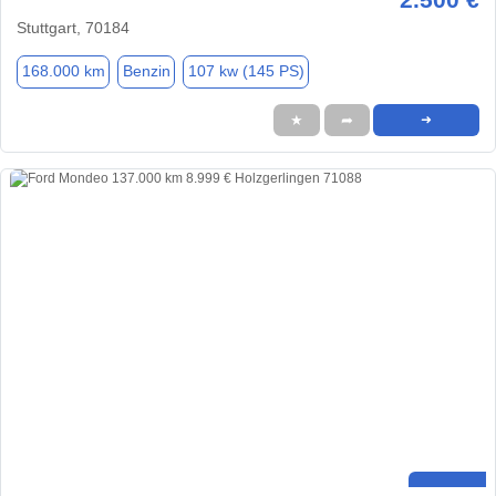
Stuttgart, 70184
168.000 km
Benzin
107 kw (145 PS)
★
➦
➜