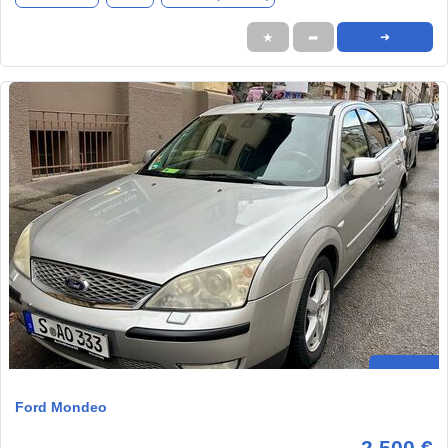
★
➦
➜
Ford Mondeo
2.500 €