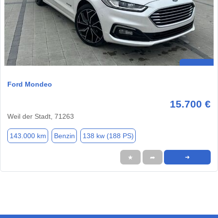
Ford Mondeo
15.700 €
Weil der Stadt, 71263
143.000 km
Benzin
138 kw (188 PS)
★
➦
➜