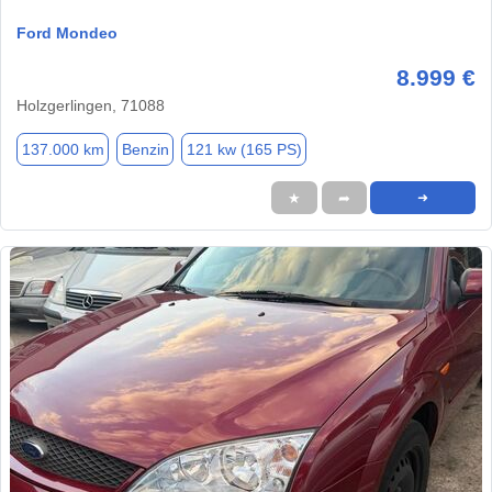
Ford Mondeo
8.999 €
Holzgerlingen, 71088
137.000 km
Benzin
121 kw (165 PS)
★
➦
➜