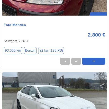
Ford Mondeo
2.800 €
Stuttgart, 70437
93.000 km
Benzin
92 kw (125 PS)
★
➦
➜