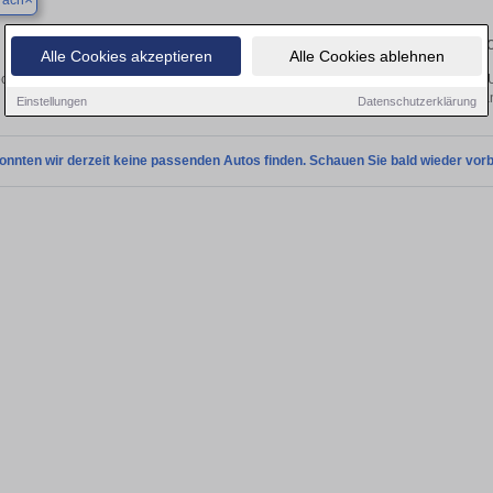
rach
Finden Sie in Bad Urach Ihren gebrauchten Fiat – 
Alle Cookies akzeptieren
Alle Cookies ablehnen
cken Sie in Bad Urach gebrauchte Fiat Fahrzeuge. Von Kleinwagen bis hin zum SU
Urach von privat und vom Hän
Einstellungen
Datenschutzerklärung
onnten wir derzeit keine passenden Autos finden. Schauen Sie bald wieder vorb