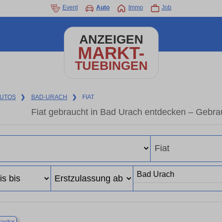
Event
Auto
Immo
Job
ANZEIGEN
MARKT-
TUEBINGEN
UTOS
❯
BAD-URACH
❯
FIAT
Fiat gebraucht in Bad Urach entdecken – Gebra
×