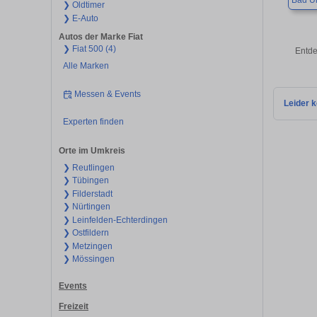
Bad U
❯ Oldtimer
❯ E-Auto
Autos der Marke Fiat
❯ Fiat 500 (4)
Entde
Alle Marken
Messen & Events
Leider k
Experten finden
Orte im Umkreis
❯ Reutlingen
❯ Tübingen
❯ Filderstadt
❯ Nürtingen
❯ Leinfelden-Echterdingen
❯ Ostfildern
❯ Metzingen
❯ Mössingen
Events
Freizeit